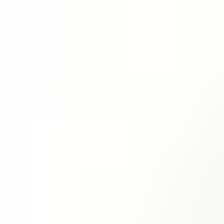
首页
关于展会
展会概况
组织机构
展览范围
合作媒体
展会日程
展商服务
参展事项
收费标准
展位平面图
报名参展
观众服务